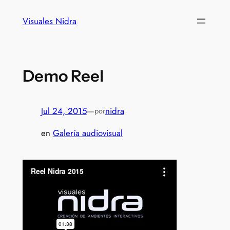
Visuales Nidra
Demo Reel
Jul 24, 2015
—
nidra
por
en
Galería audiovisual